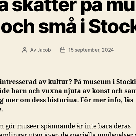
la skatter på m
 och små i Sto
Av
Jacob
15 september, 2024
Inläggsförfattare
Inläggsdatum
 intresserad av kultur? På museum i Stoc
åde barn och vuxna njuta av konst och sam
ig mer om dess historiua. För mer info, läs
.
m gör museer spännande är inte bara deras
amlingar utan även de speciella upplevelser 