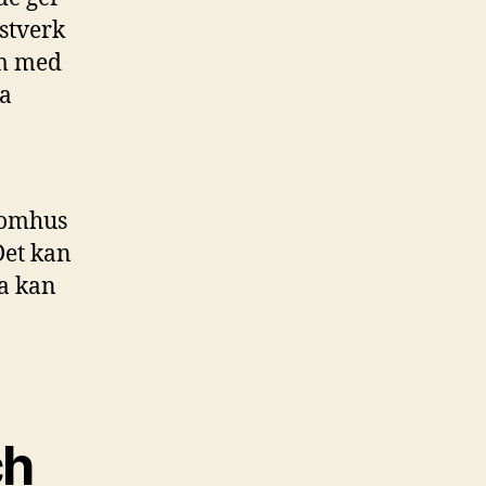
stverk
um med
ka
utomhus
Det kan
a kan
ch