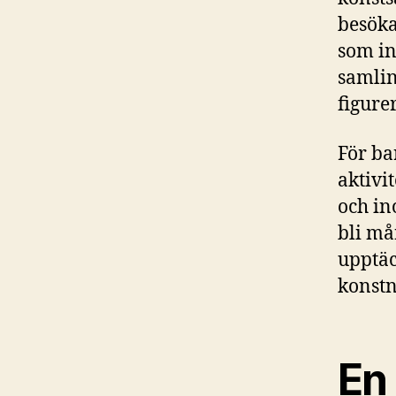
besöka
som in
samlin
figurer
För ba
aktivi
och in
bli må
upptäc
konstn
En