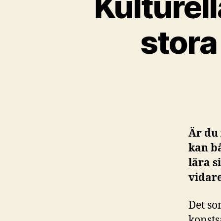
Kulturel
stora
Är du
kan b
lära s
vidare
Det so
konsts