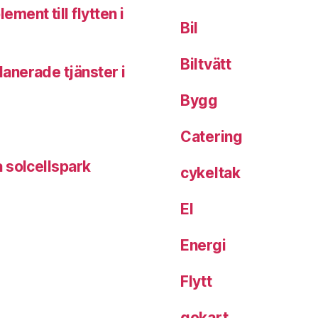
ent till flytten i
Bil
Biltvätt
anerade tjänster i
Bygg
Catering
 solcellspark
cykeltak
El
Energi
Flytt
gokart