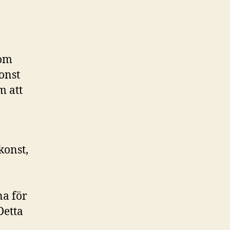
nom
konst
m att
konst,
na för
Detta