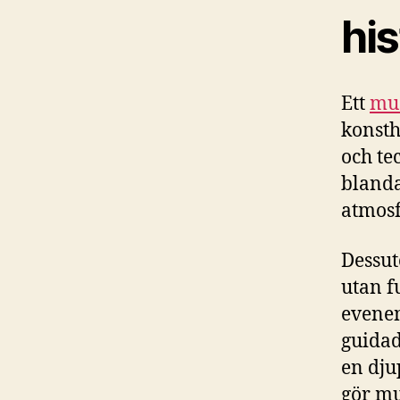
hi
Ett
mu
konsth
och te
blanda
atmosf
Dessut
utan f
evenem
guidad
en dju
gör mu