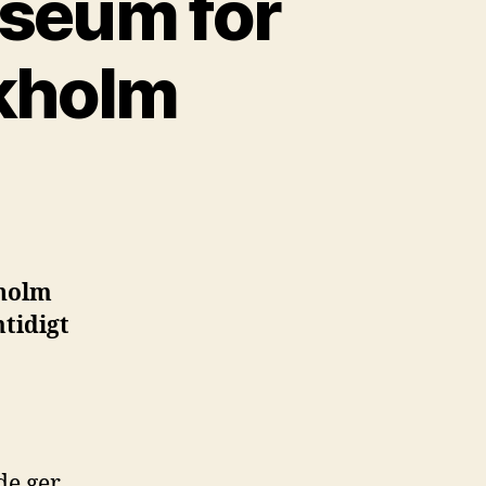
useum för
ckholm
kholm
tidigt
de ger