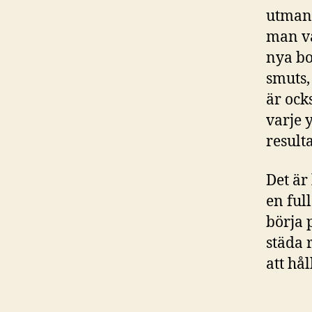
utmani
man va
nya bo
smuts,
är ock
varje 
resulta
Det är
en ful
börja 
städa 
att hå