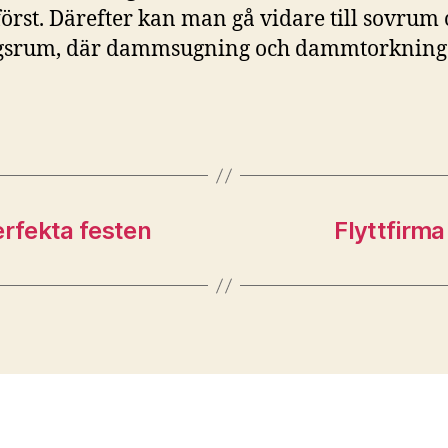
först. Därefter kan man gå vidare till sovrum
gsrum, där dammsugning och dammtorkning s
erfekta festen
Flyttfirma