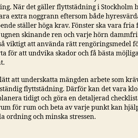
ng. När det gäller flyttstädning i Stockholm 
ra extra noggrann eftersom både hyresvärd
ende ställer höga krav. Fönster ska vara fria 
 ugnen skinande ren och varje hörn dammfrit
så viktigt att använda rätt rengöringsmedel f
yta för att undvika skador och få bästa möjlig
t.
 lätt att underskatta mängden arbete som krä
lständig flyttstädning. Därför kan det vara klo
planera tidigt och göra en detaljerad checklist
rum för rum och beta av varje punkt kan hjälp
lla ordning och minska stressen.