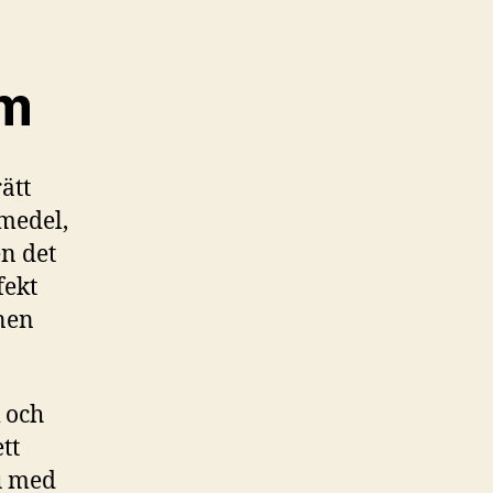
lm
ätt
medel,
n det
fekt
gnen
 och
tt
tu med