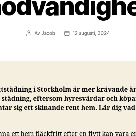
ödvändigh
Av
Jacob
12 augusti, 2024
Inläggsförfattare
Inläggsdatum
ttstädning i Stockholm är mer krävande ä
g städning, eftersom hyresvärdar och köpa
tar sig ett skinande rent hem. Lär dig va
mna ett hem fläckfritt efter en flytt kan vara e