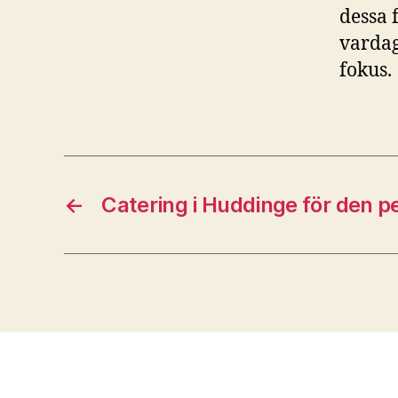
dessa 
varda
fokus.
←
Catering i Huddinge för den p