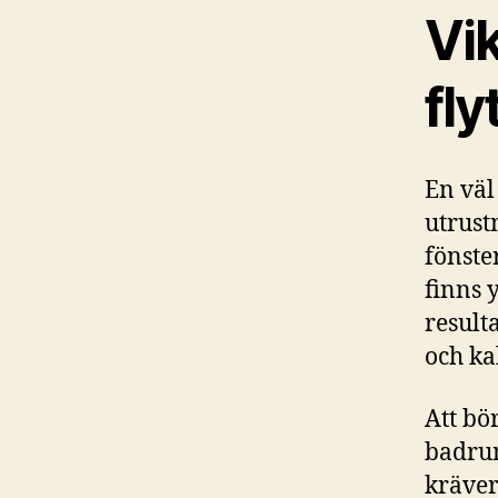
Vik
fly
En väl
utrust
fönste
finns 
result
och ka
Att bö
badrum
kräver