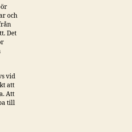
bör
ar och
från
t. Det
ör
a
vs vid
kt att
a. Att
a till