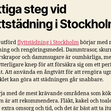
tiga steg vid
ttstädning i Stockho
 utförd
flyttstädning i Stockholm
börjar med r
ning och rengöringsmedel. Dammtrasor, skur
rskrapor och dammsugare är oumbärliga, me
ytterligare knep för att försäkra sig om ett per
at. Att använda en ångtvätt för att rengöra u
klet kan göra att städningen går snabbare.
rja med de mest krävande områdena som kök
 är att rekommendera. Fläkt, kakel och toale
 extra omsorg och tid, och det är bäst att ta i