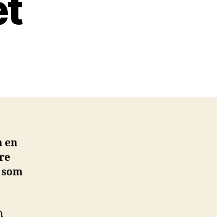
et
n en
re
d som
n