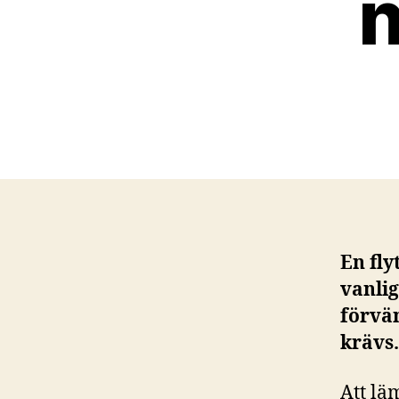
n
En fly
vanli
förvän
krävs.
Att lä