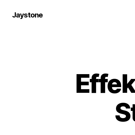
Jaystone
Effek
S