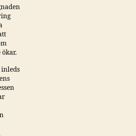
ggnaden
ring
a
tt
tom
 ökar.
 inleds
tens
essen
ar
en
n