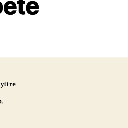
bete
 yttre
o.