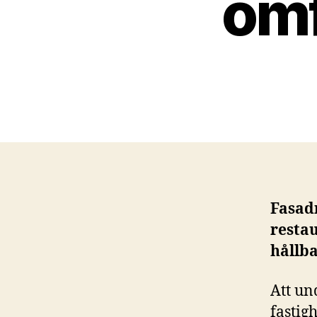
omf
Fasadr
restau
hållba
Att un
fastig