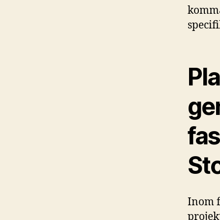
komma
specif
Pl
ge
fa
St
Inom f
projek