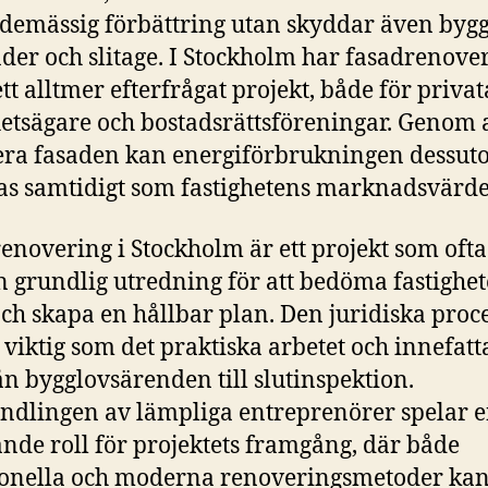
demässig förbättring utan skyddar även by
der och slitage. I Stockholm har fasadrenove
ett alltmer efterfrågat projekt, både för privat
hetsägare och bostadsrättsföreningar. Genom a
ra fasaden kan energiförbrukningen dessu
s samtidigt som fastighetens marknadsvärde
enovering i Stockholm är ett projekt som ofta
 grundlig utredning för att bedöma fastighe
och skapa en hållbar plan. Den juridiska proc
a viktig som det praktiska arbetet och innefatt
rån bygglovsärenden till slutinspektion.
dlingen av lämpliga entreprenörer spelar 
nde roll för projektets framgång, där både
ionella och moderna renoveringsmetoder ka