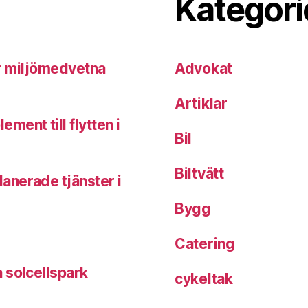
Kategori
ör miljömedvetna
Advokat
Artiklar
ent till flytten i
Bil
Biltvätt
anerade tjänster i
Bygg
Catering
 solcellspark
cykeltak