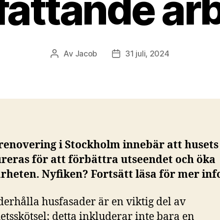
attande ar
Av
Jacob
31 juli, 2024
Inläggsförfattare
Inläggsdatum
enovering i Stockholm innebär att husets
reras för att förbättra utseendet och öka
rheten. Nyfiken? Fortsätt läsa för mer inf
derhålla husfasader är en viktig del av
hetsskötsel; detta inkluderar inte bara en