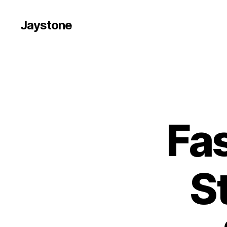
Jaystone
Fa
S