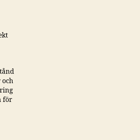
ekt
stånd
r och
ring
 för