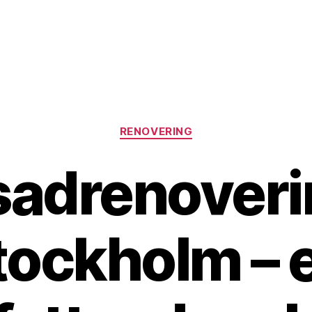
Kategorier
RENOVERING
sadrenoverin
tockholm – e