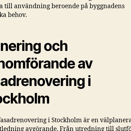
 till användning beroende på byggnadens
ika behov.
anering och
nomförande av
sadrenovering i
ockholm
asadrenovering i Stockholm är en välplaner
tledning avgörande. Från utredning till slut