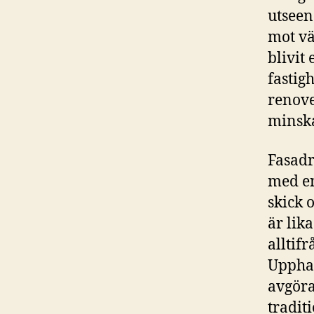
utseen
mot vä
blivit 
fastig
renove
minska
Fasadr
med en
skick 
är lik
alltif
Upphan
avgöra
tradit