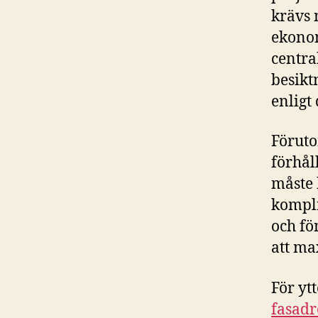
krävs 
ekonom
centra
besikt
enligt
Föruto
förhål
måste 
kompli
och fö
att ma
För yt
fasadr