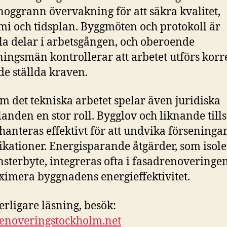
noggrann övervakning för att säkra kvalitet,
i och tidsplan. Byggmöten och protokoll är
la delar i arbetsgången, och oberoende
ningsmän kontrollerar att arbetet utförs korr
 de ställda kraven.
m det tekniska arbetet spelar även juridiska
landen en stor roll. Bygglov och liknande till
hanteras effektivt för att undvika förseninga
kationer. Energisparande åtgärder, som isole
nsterbyte, integreras ofta i fasadrenoveringen
ximera byggnadens energieffektivitet.
terligare läsning, besök:
enoveringstockholm.net