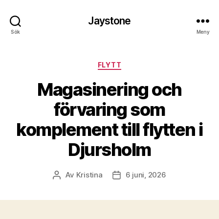
Jaystone
Sök
Meny
Kategorier
FLYTT
Magasinering och
förvaring som
komplement till flytten i
Djursholm
Av
Kristina
6 juni, 2026
Inläggsförfattare
Inläggsdatum